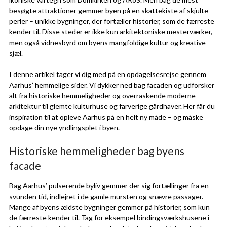
besøgte attraktioner gemmer byen på en skattekiste af skjulte
perler – unikke bygninger, der fortæller historier, som de færreste
kender til. Disse steder er ikke kun arkitektoniske mesterværker,
men også vidnesbyrd om byens mangfoldige kultur og kreative
sjæl.
I denne artikel tager vi dig med på en opdagelsesrejse gennem
Aarhus’ hemmelige sider. Vi dykker ned bag facaden og udforsker
alt fra historiske hemmeligheder og overraskende moderne
arkitektur til glemte kulturhuse og farverige gårdhaver. Her får du
inspiration til at opleve Aarhus på en helt ny måde – og måske
opdage din nye yndlingsplet i byen.
Historiske hemmeligheder bag byens
facade
Bag Aarhus’ pulserende byliv gemmer der sig fortællinger fra en
svunden tid, indlejret i de gamle mursten og snævre passager.
Mange af byens ældste bygninger gemmer på historier, som kun
de færreste kender til. Tag for eksempel bindingsværkshusene i