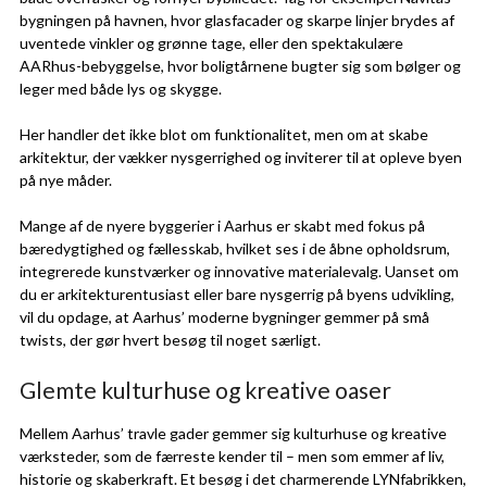
bygningen på havnen, hvor glasfacader og skarpe linjer brydes af
uventede vinkler og grønne tage, eller den spektakulære
AARhus-bebyggelse, hvor boligtårnene bugter sig som bølger og
leger med både lys og skygge.
Her handler det ikke blot om funktionalitet, men om at skabe
arkitektur, der vækker nysgerrighed og inviterer til at opleve byen
på nye måder.
Mange af de nyere byggerier i Aarhus er skabt med fokus på
bæredygtighed og fællesskab, hvilket ses i de åbne opholdsrum,
integrerede kunstværker og innovative materialevalg. Uanset om
du er arkitekturentusiast eller bare nysgerrig på byens udvikling,
vil du opdage, at Aarhus’ moderne bygninger gemmer på små
twists, der gør hvert besøg til noget særligt.
Glemte kulturhuse og kreative oaser
Mellem Aarhus’ travle gader gemmer sig kulturhuse og kreative
værksteder, som de færreste kender til – men som emmer af liv,
historie og skaberkraft. Et besøg i det charmerende LYNfabrikken,