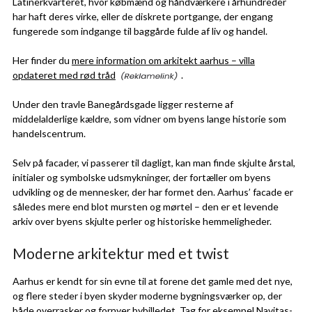
Latinerkvarteret, hvor købmænd og håndværkere i århundreder
har haft deres virke, eller de diskrete portgange, der engang
fungerede som indgange til baggårde fulde af liv og handel.
Her finder du
mere information om arkitekt aarhus – villa
opdateret med rød tråd
.
Under den travle Banegårdsgade ligger resterne af
middelalderlige kældre, som vidner om byens lange historie som
handelscentrum.
Selv på facader, vi passerer til dagligt, kan man finde skjulte årstal,
initialer og symbolske udsmykninger, der fortæller om byens
udvikling og de mennesker, der har formet den. Aarhus’ facade er
således mere end blot mursten og mørtel – den er et levende
arkiv over byens skjulte perler og historiske hemmeligheder.
Moderne arkitektur med et twist
Aarhus er kendt for sin evne til at forene det gamle med det nye,
og flere steder i byen skyder moderne bygningsværker op, der
både overrasker og fornyer bybilledet. Tag for eksempel Navitas-