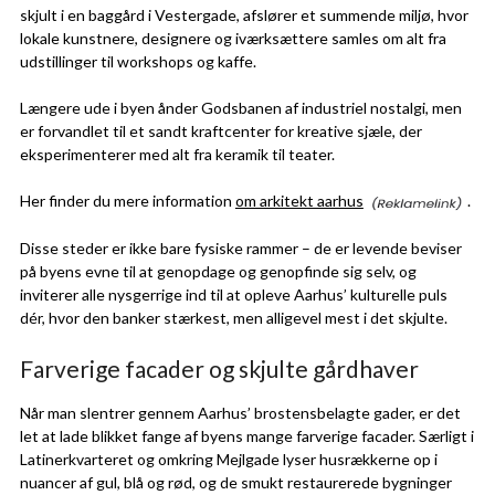
skjult i en baggård i Vestergade, afslører et summende miljø, hvor
lokale kunstnere, designere og iværksættere samles om alt fra
udstillinger til workshops og kaffe.
Længere ude i byen ånder Godsbanen af industriel nostalgi, men
er forvandlet til et sandt kraftcenter for kreative sjæle, der
eksperimenterer med alt fra keramik til teater.
Her finder du mere information
om arkitekt aarhus
.
Disse steder er ikke bare fysiske rammer – de er levende beviser
på byens evne til at genopdage og genopfinde sig selv, og
inviterer alle nysgerrige ind til at opleve Aarhus’ kulturelle puls
dér, hvor den banker stærkest, men alligevel mest i det skjulte.
Farverige facader og skjulte gårdhaver
Når man slentrer gennem Aarhus’ brostensbelagte gader, er det
let at lade blikket fange af byens mange farverige facader. Særligt i
Latinerkvarteret og omkring Mejlgade lyser husrækkerne op i
nuancer af gul, blå og rød, og de smukt restaurerede bygninger