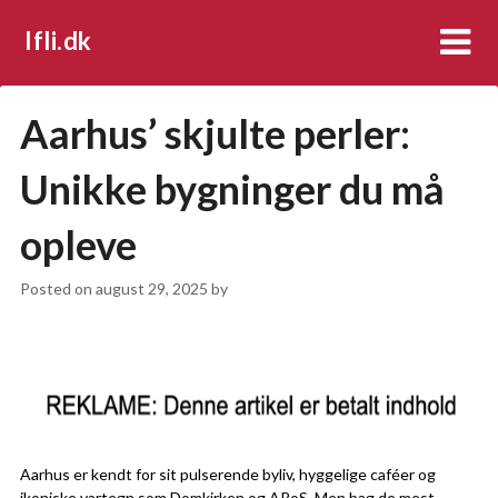
Ifli.dk
Aarhus’ skjulte perler:
Unikke bygninger du må
opleve
Posted on
august 29, 2025
by
Aarhus er kendt for sit pulserende byliv, hyggelige caféer og
ikoniske vartegn som Domkirken og ARoS. Men bag de mest