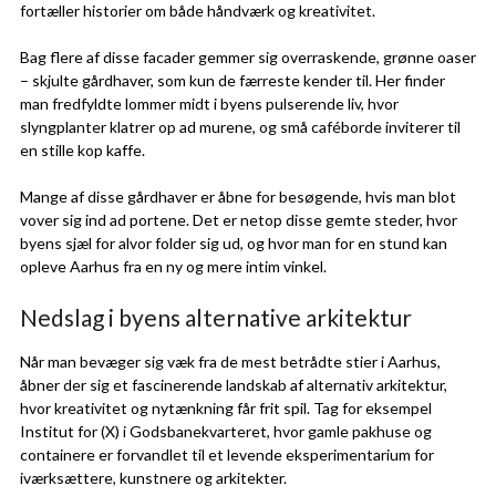
fortæller historier om både håndværk og kreativitet.
Bag flere af disse facader gemmer sig overraskende, grønne oaser
– skjulte gårdhaver, som kun de færreste kender til. Her finder
man fredfyldte lommer midt i byens pulserende liv, hvor
slyngplanter klatrer op ad murene, og små caféborde inviterer til
en stille kop kaffe.
Mange af disse gårdhaver er åbne for besøgende, hvis man blot
vover sig ind ad portene. Det er netop disse gemte steder, hvor
byens sjæl for alvor folder sig ud, og hvor man for en stund kan
opleve Aarhus fra en ny og mere intim vinkel.
Nedslag i byens alternative arkitektur
Når man bevæger sig væk fra de mest betrådte stier i Aarhus,
åbner der sig et fascinerende landskab af alternativ arkitektur,
hvor kreativitet og nytænkning får frit spil. Tag for eksempel
Institut for (X) i Godsbanekvarteret, hvor gamle pakhuse og
containere er forvandlet til et levende eksperimentarium for
iværksættere, kunstnere og arkitekter.