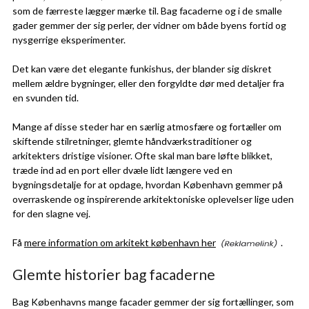
som de færreste lægger mærke til. Bag facaderne og i de smalle
gader gemmer der sig perler, der vidner om både byens fortid og
nysgerrige eksperimenter.
Det kan være det elegante funkishus, der blander sig diskret
mellem ældre bygninger, eller den forgyldte dør med detaljer fra
en svunden tid.
Mange af disse steder har en særlig atmosfære og fortæller om
skiftende stilretninger, glemte håndværkstraditioner og
arkitekters dristige visioner. Ofte skal man bare løfte blikket,
træde ind ad en port eller dvæle lidt længere ved en
bygningsdetalje for at opdage, hvordan København gemmer på
overraskende og inspirerende arkitektoniske oplevelser lige uden
for den slagne vej.
Få
mere information om arkitekt københavn her
.
Glemte historier bag facaderne
Bag Københavns mange facader gemmer der sig fortællinger, som