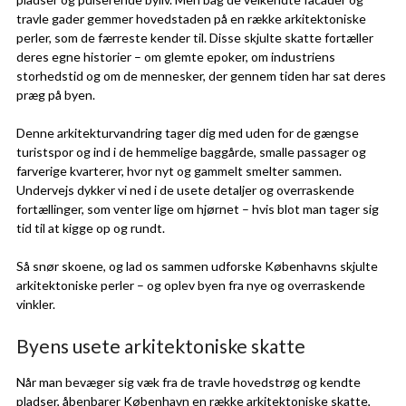
travle gader gemmer hovedstaden på en række arkitektoniske
perler, som de færreste kender til. Disse skjulte skatte fortæller
deres egne historier – om glemte epoker, om industriens
storhedstid og om de mennesker, der gennem tiden har sat deres
præg på byen.
Denne arkitekturvandring tager dig med uden for de gængse
turistspor og ind i de hemmelige baggårde, smalle passager og
farverige kvarterer, hvor nyt og gammelt smelter sammen.
Undervejs dykker vi ned i de usete detaljer og overraskende
fortællinger, som venter lige om hjørnet – hvis blot man tager sig
tid til at kigge op og rundt.
Så snør skoene, og lad os sammen udforske Københavns skjulte
arkitektoniske perler – og oplev byen fra nye og overraskende
vinkler.
Byens usete arkitektoniske skatte
Når man bevæger sig væk fra de travle hovedstrøg og kendte
pladser, åbenbarer København en række arkitektoniske skatte,