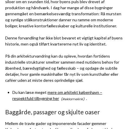
siloer om en svunden tid, hvor byens puls blev drevet af
produktion og håndværk. I dag har mange af disse bygninger
gennemgået en bemærkelsesværdig transformation: Rå mursten
og synlige stålkonstruktioner danner nu ramme om moderne
boliger, kreative kontorfællesskaber og kulturelle institutioner.
Denne forvandling har ikke blot bevaret et vigtigt kapitel af byens
historie, men også tilført kvartererne nyt liv og identitet.
På din arkitekturvandring kan du opleve, hvordan fortidens
industrielle strukturer smelter sammen med nutidens behov for
åbenhed, bæredygtighed og fællesskab – og opdage de subtile
detaljer, hvor gamle maskinhaller får nyt liv som kunsthaller eller
caféer uden at miste deres oprindelige sjæl.
Du kan læse meget
mere om arkitekt københavn –
respektfuld tilbygning her
.
Baggårde, passager og skjulte oaser
Mellem de travle gader og imponerende facader gemmer