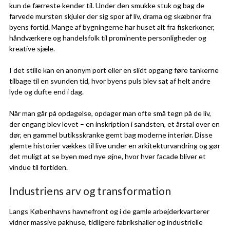
kun de færreste kender til. Under den smukke stuk og bag de
farvede mursten skjuler der sig spor af liv, drama og skæbner fra
byens fortid. Mange af bygningerne har huset alt fra fiskerkoner,
håndværkere og handelsfolk til prominente personligheder og
kreative sjæle.
I det stille kan en anonym port eller en slidt opgang føre tankerne
tilbage til en svunden tid, hvor byens puls blev sat af helt andre
lyde og dufte end i dag.
Når man går på opdagelse, opdager man ofte små tegn på de liv,
der engang blev levet – en inskription i sandsten, et årstal over en
dør, en gammel butiksskranke gemt bag moderne interiør. Disse
glemte historier vækkes til live under en arkitekturvandring og gør
det muligt at se byen med nye øjne, hvor hver facade bliver et
vindue til fortiden.
Industriens arv og transformation
Langs Københavns havnefront og i de gamle arbejderkvarterer
vidner massive pakhuse, tidligere fabrikshaller og industrielle