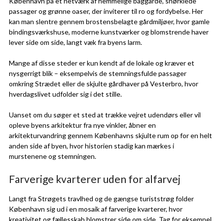
København på et netværk af hemmelige baggårde, snørklede
passager og grønne oaser, der inviterer til ro og fordybelse. Her
kan man slentre gennem brostensbelagte gårdmiljøer, hvor gamle
bindingsværkshuse, moderne kunstværker og blomstrende haver
lever side om side, langt væk fra byens larm.
Mange af disse steder er kun kendt af de lokale og kræver et
nysgerrigt blik – eksempelvis de stemningsfulde passager
omkring Strædet eller de skjulte gårdhaver på Vesterbro, hvor
hverdagslivet udfolder sig i det stille.
Uanset om du søger et sted at trække vejret udendørs eller vil
opleve byens arkitektur fra nye vinkler, åbner en
arkitekturvandring gennem Københavns skjulte rum op for en helt
anden side af byen, hvor historien stadig kan mærkes i
murstenene og stemningen.
Farverige kvarterer uden for alfarvej
Langt fra Strøgets travlhed og de gængse turiststrøg folder
København sig ud i en mosaik af farverige kvarterer, hvor
kreativitet og fællesskab blomstrer side om side. Tag for eksempel