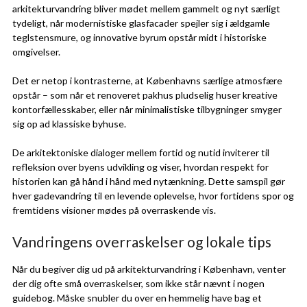
arkitekturvandring bliver mødet mellem gammelt og nyt særligt
tydeligt, når modernistiske glasfacader spejler sig i ældgamle
teglstensmure, og innovative byrum opstår midt i historiske
omgivelser.
Det er netop i kontrasterne, at Københavns særlige atmosfære
opstår – som når et renoveret pakhus pludselig huser kreative
kontorfællesskaber, eller når minimalistiske tilbygninger smyger
sig op ad klassiske byhuse.
De arkitektoniske dialoger mellem fortid og nutid inviterer til
refleksion over byens udvikling og viser, hvordan respekt for
historien kan gå hånd i hånd med nytænkning. Dette samspil gør
hver gadevandring til en levende oplevelse, hvor fortidens spor og
fremtidens visioner mødes på overraskende vis.
Vandringens overraskelser og lokale tips
Når du begiver dig ud på arkitekturvandring i København, venter
der dig ofte små overraskelser, som ikke står nævnt i nogen
guidebog. Måske snubler du over en hemmelig have bag et