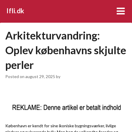
Ifli.dk
Arkitekturvandring:
Oplev københavns skjulte
perler
Posted on
august 29, 2025
by
København er kendt for sine ikoniske bygningsværker, livlige
pladser og pulserende byliv. Men bag de velkendte facader og