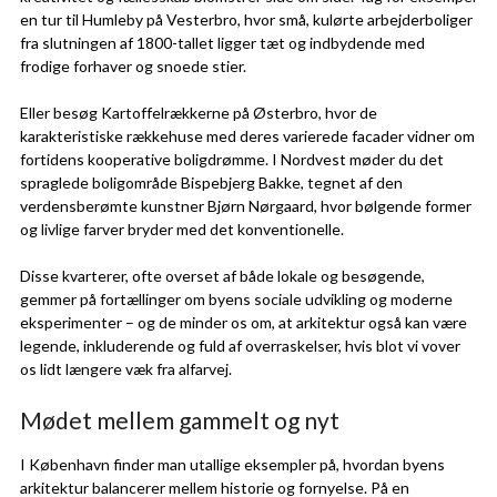
en tur til Humleby på Vesterbro, hvor små, kulørte arbejderboliger
fra slutningen af 1800-tallet ligger tæt og indbydende med
frodige forhaver og snoede stier.
Eller besøg Kartoffelrækkerne på Østerbro, hvor de
karakteristiske rækkehuse med deres varierede facader vidner om
fortidens kooperative boligdrømme. I Nordvest møder du det
spraglede boligområde Bispebjerg Bakke, tegnet af den
verdensberømte kunstner Bjørn Nørgaard, hvor bølgende former
og livlige farver bryder med det konventionelle.
Disse kvarterer, ofte overset af både lokale og besøgende,
gemmer på fortællinger om byens sociale udvikling og moderne
eksperimenter – og de minder os om, at arkitektur også kan være
legende, inkluderende og fuld af overraskelser, hvis blot vi vover
os lidt længere væk fra alfarvej.
Mødet mellem gammelt og nyt
I København finder man utallige eksempler på, hvordan byens
arkitektur balancerer mellem historie og fornyelse. På en