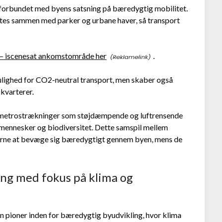
 forbundet med byens satsning på bæredygtig mobilitet.
lettes sammen med parker og urbane haver, så transport
– iscenesat ankomstområde her
.
ulighed for CO2-neutral transport, men skaber også
kvarterer.
g metrostrækninger som støjdæmpende og luftrensende
e mennesker og biodiversitet. Dette samspil mellem
nerne at bevæge sig bæredygtigt gennem byen, mens de
ing med fokus på klima og
n pioner inden for bæredygtig byudvikling, hvor klima