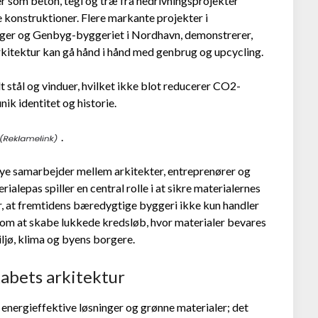
r som beton, tegl og træ fra nedrivningsprojekter
ge konstruktioner. Flere markante projekter i
er og Genbyg-byggeriet i Nordhavn, demonstrerer,
kitektur kan gå hånd i hånd med genbrug og upcycling.
 stål og vinduer, hvilket ikke blot reducerer CO2-
ik identitet og historie.
.
ye samarbejder mellem arkitekter, entreprenører og
ialepas spiller en central rolle i at sikre materialernes
r, at fremtidens bæredygtige byggeri ikke kun handler
 om at skabe lukkede kredsløb, hvor materialer bevares
ljø, klima og byens borgere.
abets arkitektur
energieffektive løsninger og grønne materialer; det