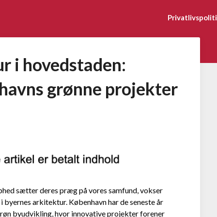
Privatlivspolit
r i hovedstaden:
nhavns grønne projekter
aphed sætter deres præg på vores samfund, vokser
i byernes arkitektur. København har de seneste år
grøn byudvikling, hvor innovative projekter forener