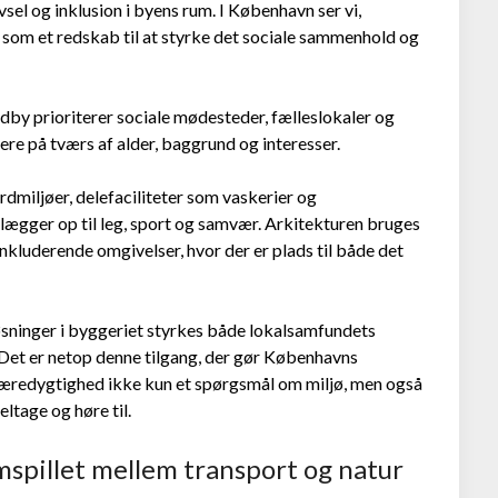
sel og inklusion i byens rum. I København ser vi,
t som et redskab til at styrke det sociale sammenhold og
by prioriterer sociale mødesteder, fælleslokaler og
ere på tværs af alder, baggrund og interesser.
dmiljøer, delefaciliteter som vaskerier og
lægger op til leg, sport og samvær. Arkitekturen bruges
inkluderende omgivelser, hvor der er plads til både det
løsninger i byggeriet styrkes både lokalsamfundets
Det er netop denne tilgang, der gør Københavns
 bæredygtighed ikke kun et spørgsmål om miljø, men også
ltage og høre til.
spillet mellem transport og natur