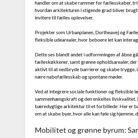
handler om at skabe rammer for fællesskaber, triv
hvordan arkitekturen i stigende grad bliver brug
invitere til fælles oplevelser.
Projekter som Urbanplanen, Dortheavej og Fælled
fleksible udearealer, hvor beboere let kan interag
Dette ses blandt andet i udformningen af åbne går
fælleskøkkener, samt grønne opholdsarealer, der 
aktivt til at nedbryde barrierer og skabe trygge, 
nære nabofællesskab og spontane møder.
Ved at integrere sociale funktioner og fleksible 
sammenhængskraft og den enkeltes livskvalitet. 
bæredygtige arkitektur til et forbillede: Her er
om at skabe byer, hvor alle kan føle sig hjemme, de
Mobilitet og grønne byrum: Sam