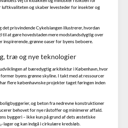
vandets vej til kloakken og mindsker risikoen for
luftkvaliteten og skaber levesteder for insekter og
det prisvindende Cykelslangen illustrerer, hvordan
ed til at gøre hovedstaden mere modstandsdygtig over
r inspirerende, grønne oaser for byens beboere.
, træ og nye teknologier
i udviklingen af bæredygtig arkitektur i København, hvor
ormer byens grønne skyline. I takt med at ressourcer
, har flere københavnske projekter taget føringen inden
 boligbyggerier, og beton fra nedrevne konstruktioner
cerer behovet for nye råstoffer og minimerer affald.
dens byggeri – ikke kun på grund af dets æstetiske
₂-lager og kan indgå i cirkulære kredsløb.