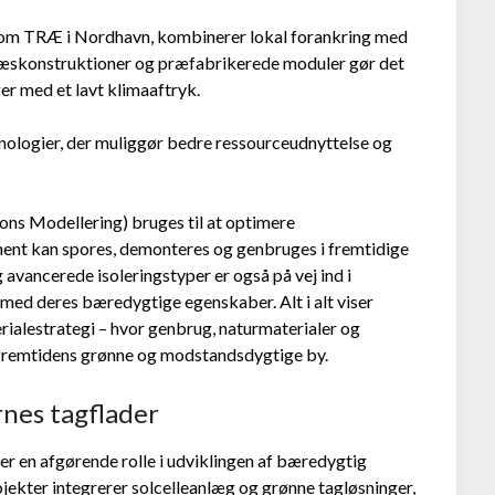
 som TRÆ i Nordhavn, kombinerer lokal forankring med
ræskonstruktioner og præfabrikerede moduler gør det
er med et lavt klimaaftryk.
knologier, der muliggør bedre ressourceudnyttelse og
ns Modellering) bruges til at optimere
nent kan spores, demonteres og genbruges i fremtidige
avancerede isoleringstyper er også på vej ind i
 med deres bæredygtige egenskaber. Alt i alt viser
ialestrategi – hvor genbrug, naturmaterialer og
be fremtidens grønne og modstandsdygtige by.
nes tagflader
er en afgørende rolle i udviklingen af bæredygtig
ojekter integrerer solcelleanlæg og grønne tagløsninger,