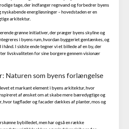
 frodige tage, der indfanger regnvand og forbedrer byens
og nyskabende energiløsninger – hovedstaden er en
tige arkitektur.
rerende grønne initiativer, der præger byens skyline og
integreres i byens rum, hvordan byggeriet gentænkes, og
hånd. I sidste ende tegner vi et billede af en by, der
fter livskvaliteten for sine borgere gennem visionær
r: Naturen som byens forlængelse
evet et markant element i byens arkitektur, hvor
 Inspireret af ønsket om at skabe mere bæredygtige og
r, hvor tagflader og facader dækkes af planter, mos og
forskønne bybilledet, men har også en række