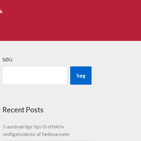
ik
SØG
Søg
Recent Posts
5 uundværlige tips til effektiv
vedligeholdelse af fællesarealer