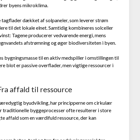
edrer byens mikroklima.
e tagflader dækket af solpaneler, som leverer strøm
ere til det lokale elnet. Samtidig kombineres solceller
evinst: Tagene producerer vedvarende energi, mens
egnvandets afstrømning og øger biodiversiteten i byen.
s bygningsmasse til en aktiv medspiller i omstillingen til
e blot er passive overflader, men vigtige ressourcer i
ra affald til ressource
æredygtig byudvikling, har principperne om cirkulær
 traditionelle byggeprocesser ofte resulterer i store
te affald som en værdifuld ressource, der kan