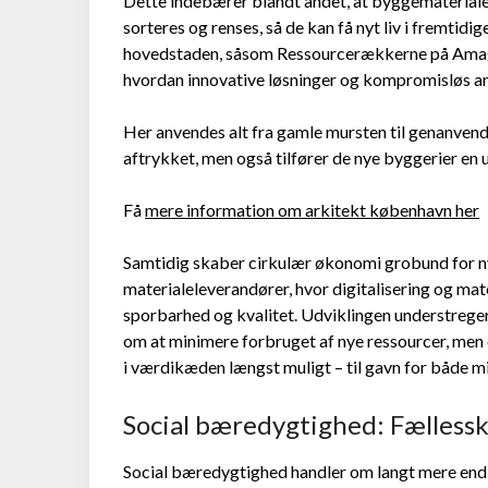
Dette indebærer blandt andet, at byggemateriale
sorteres og renses, så de kan få nyt liv i fremtidi
hovedstaden, såsom Ressourcerækkerne på Amag
hvordan innovative løsninger og kompromisløs ar
Her anvendes alt fra gamle mursten til genanvendt
aftrykket, men også tilfører de nye byggerier en un
Få
mere information om arkitekt københavn her
Samtidig skaber cirkulær økonomi grobund for n
materialeleverandører, hvor digitalisering og mater
sporbarhed og kvalitet. Udviklingen understrege
om at minimere forbruget af nye ressourcer, men
i værdikæden længst muligt – til gavn for både mi
Social bæredygtighed: Fællessk
Social bæredygtighed handler om langt mere end 