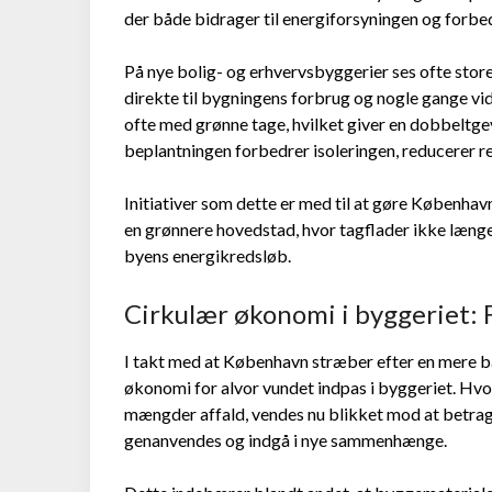
der både bidrager til energiforsyningen og forb
På nye bolig- og erhvervsbyggerier ses ofte stor
direkte til bygningens forbrug og nogle gange vid
ofte med grønne tage, hvilket giver en dobbeltg
beplantningen forbedrer isoleringen, reducerer r
Initiativer som dette er med til at gøre København
en grønnere hovedstad, hvor tagflader ikke længer
byens energikredsløb.
Cirkulær økonomi i byggeriet: F
I takt med at København stræber efter en mere b
økonomi for alvor vundet indpas i byggeriet. Hvor
mængder affald, vendes nu blikket mod at betrag
genanvendes og indgå i nye sammenhænge.