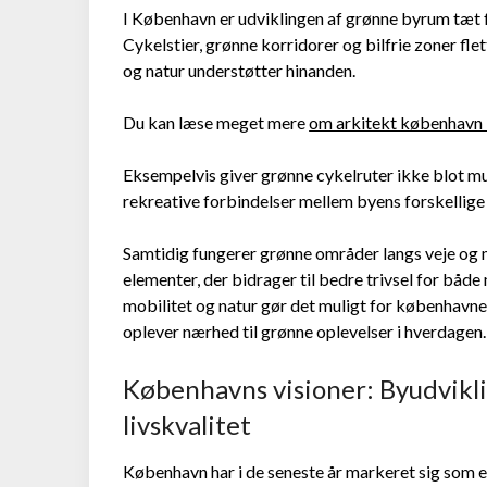
I København er udviklingen af grønne byrum tæt
Cykelstier, grønne korridorer og bilfrie zoner f
og natur understøtter hinanden.
Du kan læse meget mere
om arkitekt københavn 
Eksempelvis giver grønne cykelruter ikke blot m
rekreative forbindelser mellem byens forskellige 
Samtidig fungerer grønne områder langs veje o
elementer, der bidrager til bedre trivsel for båd
mobilitet og natur gør det muligt for københav
oplever nærhed til grønne oplevelser i hverdagen.
Københavns visioner: Byudvikl
livskvalitet
København har i de seneste år markeret sig som e