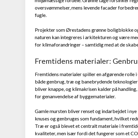
miljømæssige fordele. Grønne tage forsinker regn
oversvømmelser, mens levende facader forbedrer 
fugle.
Projekter som Ørestadens grønne boligblokke og 
naturen kan integreres i arkitekturen og være m
for klimaforandringer – samtidig med at de skabe
Fremtidens materialer: Genbrug
Fremtidens materialer spiller en afgørende rolle 
både genbrug, træ og banebrydende teknologier f
bliver knappe, og klimakrisen kalder på handling
for genanvendelse af byggematerialer.
Gamle mursten bliver renset og indarbejdet i nye
knuses og genbruges som fundament, hvilket redu
Træ er også blevet et centralt materiale i fremti
kvaliteter, men især fordi det fungerer som et CO