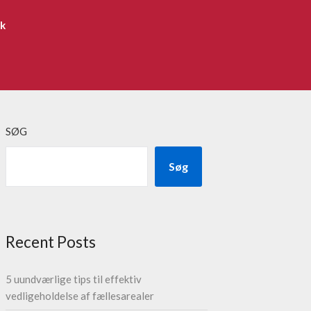
ik
SØG
Søg
Recent Posts
5 uundværlige tips til effektiv
vedligeholdelse af fællesarealer