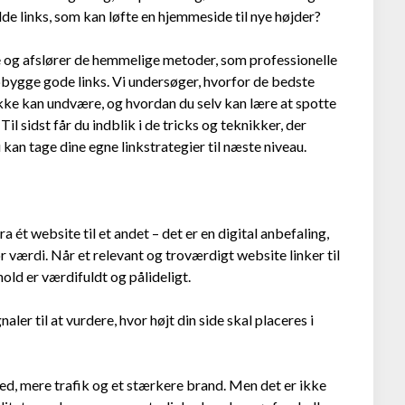
de links, som kan løfte en hjemmeside til nye højder?
ne og afslører de hemmelige metoder, som professionelle
pbygge gode links. Vi undersøger, hvorfor de bedste
 ikke kan undvære, og hvordan du selv kan lære at spotte
il sidst får du indblik i de tricks og teknikker, der
 kan tage dine egne linkstrategier til næste niveau.
a ét website til et andet – det er en digital anbefaling,
værdi. Når et relevant og troværdigt website linker til
hold er værdifuldt og pålideligt.
r til at vurdere, hvor højt din side skal placeres i
hed, mere trafik og et stærkere brand. Men det er ikke