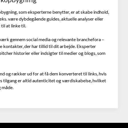
opbygning, som eksperterne benytter, er at skabe indhold,
 f.eks. være dybdegående guides, aktuelle analyser eller
l at linke til.
etværk gennem social media og relevante branchefora –
kontakter, der har tillid til dit arbejde. Eksperter
itcher historier eller indsigter til medier og blogs, som
 og rækker ud for at få dem konverteret til links, hvis
es tilgang er altid autenticitet og værdiskabelse, hvilket
ig måde.