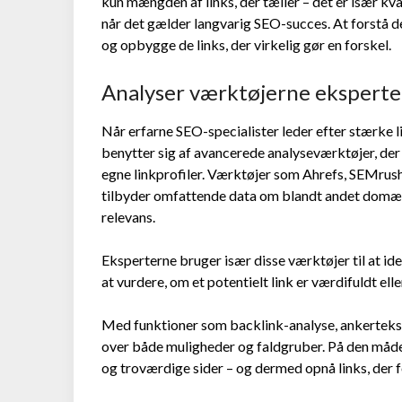
kun mængden af links, der tæller – det er især kva
når det gælder langvarig SEO-succes. At forstå de
og opbygge de links, der virkelig gør en forskel.
Analyser værktøjerne eksperte
Når erfarne SEO-specialister leder efter stærke lin
benytter sig af avancerede analyseværktøjer, der 
egne linkprofiler. Værktøjer som Ahrefs, SEMrush
tilbyder omfattende data om blandt andet domæne
relevans.
Eksperterne bruger især disse værktøjer til at ident
at vurdere, om et potentielt link er værdifuldt eller
Med funktioner som backlink-analyse, ankertekst-
over både muligheder og faldgruber. På den måde
og troværdige sider – og dermed opnå links, der f