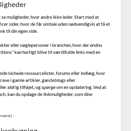
uligheder
 se muligheder, hvor andre ikke leder. Start med at
icer sider, hvor de får omtale uden nødvendigvis at få et
nk til din egen side.
kter eller nøglepersoner i branchen, hvor der endnu
entions” kan hurtigt blive til værdifulde links med en
nde nichede ressourcelister, forums eller indlæg, hvor
 grave i gamle artikler, gæsteblogs eller
ller aldrig tilføjet, og spørge om en opdatering. Ved at
ch, kan du opdage de linkmuligheder, som dine
.
linkopbygning