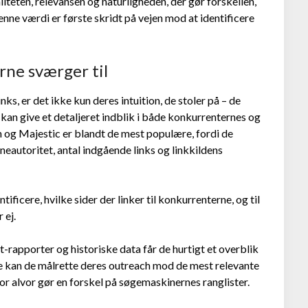
liteten, relevansen og naturligheden, der gør forskellen,
nne værdi er første skridt på vejen mod at identificere
rne sværger til
ks, er det ikke kun deres intuition, de stoler på – de
kan give et detaljeret indblik i både konkurrenternes og
 og Majestic er blandt de mest populære, fordi de
autoritet, antal indgående links og linkkildens
ificere, hvilke sider der linker til konkurrenterne, og til
 ej.
rapporter og historiske data får de hurtigt et overblik
 kan de målrette deres outreach mod de mest relevante
or alvor gør en forskel på søgemaskinernes ranglister.