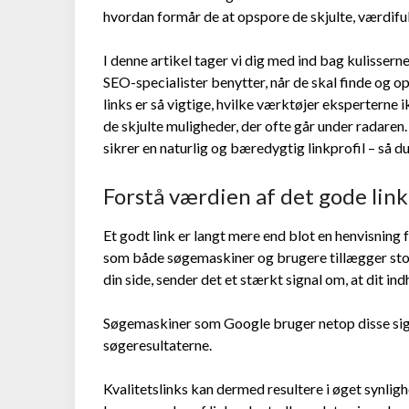
hvordan formår de at opspore de skjulte, værdiful
I denne artikel tager vi dig med ind bag kulisser
SEO-specialister benytter, når de skal finde og o
links er så vigtige, hvilke værktøjer eksperterne
de skjulte muligheder, der ofte går under radaren. T
sikrer en naturlig og bæredygtig linkprofil – så du
Forstå værdien af det gode link
Et godt link er langt mere end blot en henvisning fr
som både søgemaskiner og brugere tillægger stor 
din side, sender det et stærkt signal om, at dit ind
Søgemaskiner som Google bruger netop disse signale
søgeresultaterne.
Kvalitetslinks kan dermed resultere i øget synlig