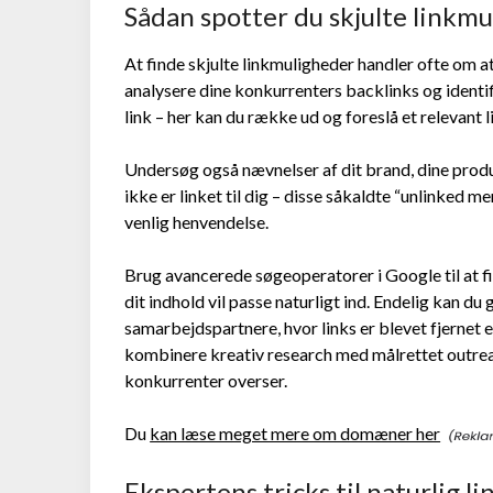
Sådan spotter du skjulte linkm
At finde skjulte linkmuligheder handler ofte om at
analysere dine konkurrenters backlinks og identif
link – her kan du række ud og foreslå et relevant li
Undersøg også nævnelser af dit brand, dine produ
ikke er linket til dig – disse såkaldte “unlinked m
venlig henvendelse.
Brug avancerede søgeoperatorer i Google til at fi
dit indhold vil passe naturligt ind. Endelig kan du
samarbejdspartnere, hvor links er blevet fjernet e
kombinere kreativ research med målrettet outrea
konkurrenter overser.
Du
kan læse meget mere om domæner her
Ekspertens tricks til naturlig 