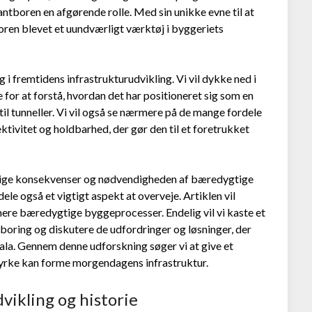
ntboren en afgørende rolle. Med sin unikke evne til at
ren blevet et uundværligt værktøj i byggeriets
 fremtidens infrastrukturudvikling. Vi vil dykke ned i
for at forstå, hvordan det har positioneret sig som en
til tunneller. Vi vil også se nærmere på de mange fordele
tivitet og holdbarhed, der gør den til et foretrukket
sige konsekvenser og nødvendigheden af bæredygtige
le også et vigtigt aspekt at overveje. Artiklen vil
mere bæredygtige byggeprocesser. Endelig vil vi kaste et
boring og diskutere de udfordringer og løsninger, der
kala. Gennem denne udforskning søger vi at give et
tyrke kan forme morgendagens infrastruktur.
ikling og historie