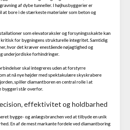
ravning af dybe tunneller. I højhusbyggerier er
l at bore i de stærkeste materialer som beton og
stallationer som elevatoraksler og forsyningsskakte kan
ritisk for bygningens strukturelle integritet. Samtidig
ner, hvor det kræver enestående nøjagtighed og
 underjordiske forhindringer.
orbindelser skal integreres uden at forstyrre
le om at nå nye højder med spektakulære skyskrabere
orden, spiller diamantboren en central rolle i at
 byggeri står overfor.
cision, effektivitet og holdbarhed
neret bygge- og anlægsbranchen ved at tilbyde en unik
arhed. En af de mest markante fordele ved diamantboring