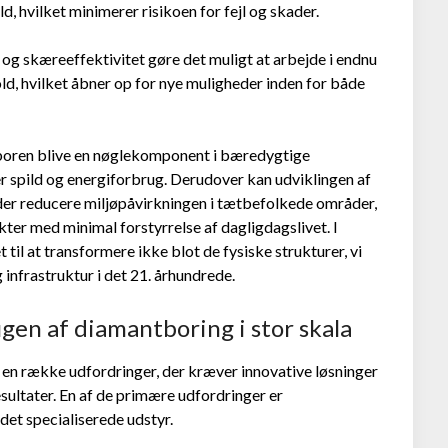
, hvilket minimerer risikoen for fejl og skader.
og skæreeffektivitet gøre det muligt at arbejde i endnu
d, hvilket åbner op for nye muligheder inden for både
boren blive en nøglekomponent i bæredygtige
 spild og energiforbrug. Derudover kan udviklingen af
r reducere miljøpåvirkningen i tætbefolkede områder,
ter med minimal forstyrrelse af dagligdagslivet. I
l at transformere ikke blot de fysiske strukturer, vi
infrastruktur i det 21. århundrede.
gen af diamantboring i stor skala
r en række udfordringer, der kræver innovative løsninger
sultater. En af de primære udfordringer er
et specialiserede udstyr.