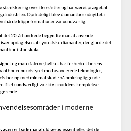
 strækker sig over flere årtier og har været præget af
ggeindustrien. Oprindeligt blev diamantbor udnyttet i
nem hårde klippeformationer var uundværlig.
 af det 20. århundrede begyndte man at anvende
især opdagelsen af syntetiske diamanter, der gjorde det
antbor i stor skala.
esignet og materialerne, hvilket har forbedret borens
ntbor er nu udstyret med avancerede teknologier,
cis boring med minimal skade på omkringliggende
en til et uundværligt værktøj i nutidens komplekse
fgørende.
 Anvendelsesområder i moderne
geri er både mangfoldige og essentielle, idet de