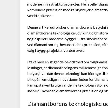
moderne infrastrukturprojekter. Her spiller diama
kombinere præcision med rå styrke, er diamantbo
værktøjskasse.
Denne artikel udforsker diamantborens betydning i
diamantborens teknologiske udvikling og historie 
nøglespiller i moderne byggeri – fra skyskrabere 
ved diamantboring, herunder dens præcision, effek
valg i byggeprojekter verden over.
I takt med en stigende bevidsthed om miljømæs
løsninger, er diamantboringens miljømæssige forde
belyse, hvordan denne teknologi kan bidrage til 
blik på fremtidige innovationer inden for diamant
kan opstå ved brugen af denne teknologi i stor s
indblik i, hvordan diamantborens præcision og s
Diamantborens teknologiske udv