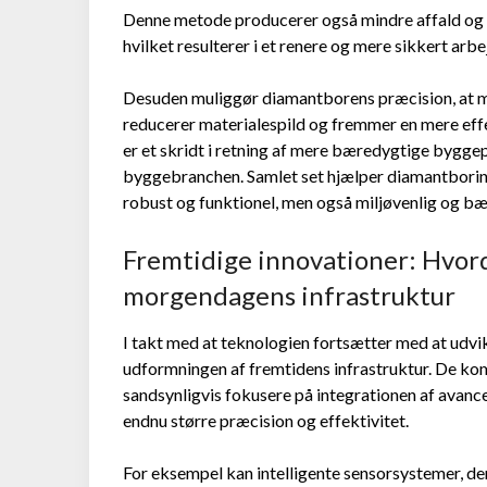
Denne metode producerer også mindre affald og 
hvilket resulterer i et renere og mere sikkert arbe
Desuden muliggør diamantborens præcision, at ma
reducerer materialespild og fremmer en mere eff
er et skridt i retning af mere bæredygtige byggep
byggebranchen. Samlet set hjælper diamantboring 
robust og funktionel, men også miljøvenlig og b
Fremtidige innovationer: Hvo
morgendagens infrastruktur
I takt med at teknologien fortsætter med at udvikl
udformningen af fremtidens infrastruktur. De ko
sandsynligvis fokusere på integrationen af avancer
endnu større præcision og effektivitet.
For eksempel kan intelligente sensorsystemer, der 