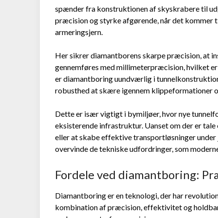
spænder fra konstruktionen af skyskrabere til udg
præcision og styrke afgørende, når det kommer ti
armeringsjern.
Her sikrer diamantborens skarpe præcision, at in
gennemføres med millimeterpræcision, hvilket er k
er diamantboring uundværlig i tunnelkonstruktio
robusthed at skære igennem klippeformationer og
Dette er især vigtigt i bymiljøer, hvor nye tunnelf
eksisterende infrastruktur. Uanset om der er ta
eller at skabe effektive transportløsninger under j
overvinde de tekniske udfordringer, som moderne
Fordele ved diamantboring: Præ
Diamantboring er en teknologi, der har revolutio
kombination af præcision, effektivitet og holdb