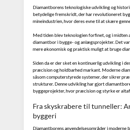
Diamantborens teknologiske udvikling og historie
betydelige fremskridt, der har revolutioneret by
mineindustrien, hvor deres evne til at skære gen
Med tiden blev teknologien forfinet, og i midten
diamantbor i bygge- og anlægsprojekter. Det var 
mere økonomisk og praktisk muligt at bruge diam
Siden da er der sket en kontinuerlig udvikling i d
præcision og holdbarhed markant. Moderne diama
såsom computerstyrede systemer, der sikrer præ
strukturer. Denne udvikling har gjort diamantbor
byggeprojekter, hvor præcision og styrke er alta
Fra skyskrabere til tunneller:
byggeri
Diamantborens anvendelsesområder i moderne byg