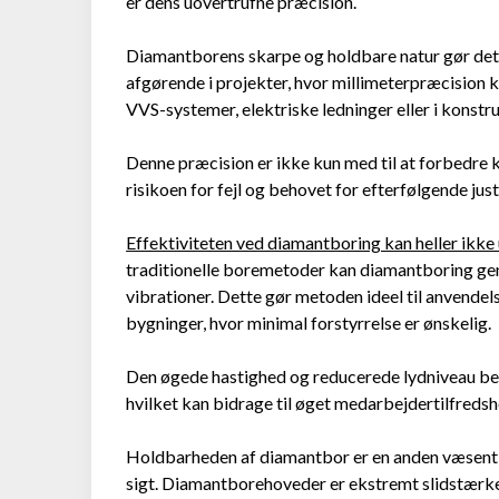
er dens uovertrufne præcision.
Diamantborens skarpe og holdbare natur gør det 
afgørende i projekter, hvor millimeterpræcision k
VVS-systemer, elektriske ledninger eller i konst
Denne præcision er ikke kun med til at forbedre k
risikoen for fejl og behovet for efterfølgende just
Effektiviteten ved diamantboring kan heller ikke
traditionelle boremetoder kan diamantboring ge
vibrationer. Dette gør metoden ideel til anvendel
bygninger, hvor minimal forstyrrelse er ønskelig.
Den øgede hastighed og reducerede lydniveau bet
hvilket kan bidrage til øget medarbejdertilfred
Holdbarheden af diamantbor er en anden væsentli
sigt. Diamantborehoveder er ekstremt slidstærke