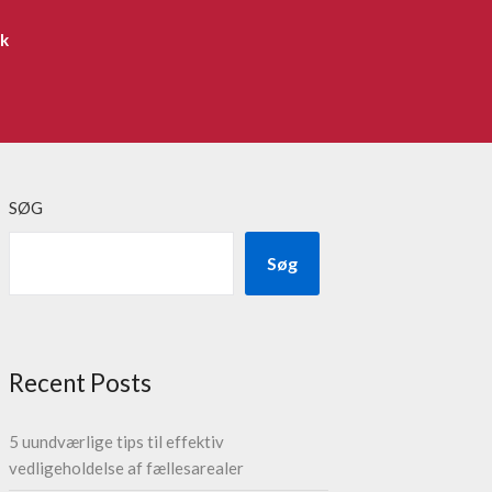
ik
SØG
Søg
Recent Posts
5 uundværlige tips til effektiv
vedligeholdelse af fællesarealer