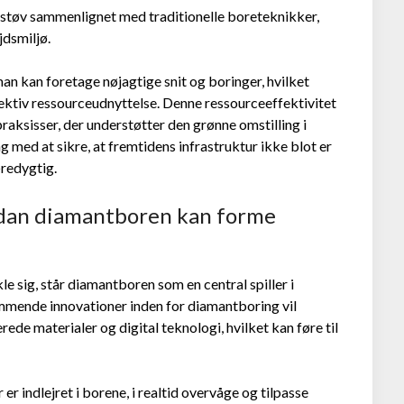
støv sammenlignet med traditionelle boreteknikker,
jdsmiljø.
n kan foretage nøjagtige snit og boringer, hvilket
ektiv ressourceudnyttelse. Denne ressourceeffektivitet
raksisser, der understøtter den grønne omstilling i
med at sikre, at fremtidens infrastruktur ikke blot er
æredygtig.
rdan diamantboren kan forme
e sig, står diamantboren som en central spiller i
mmende innovationer inden for diamantboring vil
ede materialer og digital teknologi, hvilket kan føre til
er indlejret i borene, i realtid overvåge og tilpasse