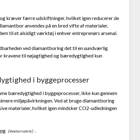
 og kræver færre udskiftninger, hvilket igen reducerer de
amantbor anvendes på en bred vifte af materialer,
dem til et alsidigt værktøj i enhver entreprenørs arsenal.
ldbarheden ved diamantboring det til en uundværlig
vor kravene til nøjagtighed og bæredygtighed kun
ygtighed i byggeprocesser
remme bæredygtighed i byggeprocesser, ikke kun gennem
inimere miljøpåvirkningen. Ved at bruge diamantboring
sive materialer, hvilket igen mindsker CO2-udledningen
ing
.