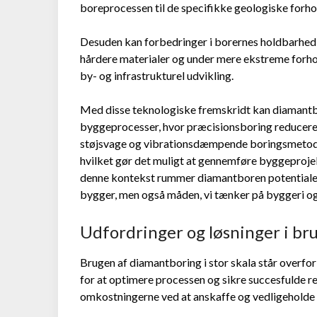
boreprocessen til de specifikke geologiske forhold
Desuden kan forbedringer i borernes holdbarhed 
hårdere materialer og under mere ekstreme forhol
by- og infrastrukturel udvikling.
Med disse teknologiske fremskridt kan diamant
byggeprocesser, hvor præcisionsboring reducerer
støjsvage og vibrationsdæmpende boringsmetode
hvilket gør det muligt at gennemføre byggeprojek
denne kontekst rummer diamantboren potentialet ti
bygger, men også måden, vi tænker på byggeri og 
Udfordringer og løsninger i bru
Brugen af diamantboring i stor skala står overfo
for at optimere processen og sikre succesfulde re
omkostningerne ved at anskaffe og vedligeholde d