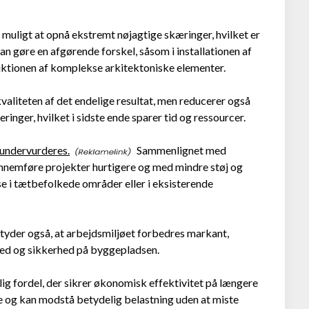
muligt at opnå ekstremt nøjagtige skæringer, hvilket er
an gøre en afgørende forskel, såsom i installationen af
ruktionen af komplekse arkitektoniske elementer.
valiteten af det endelige resultat, men reducerer også
eringer, hvilket i sidste ende sparer tid og ressourcer.
 undervurderes.
Sammenlignet med
nnemføre projekter hurtigere og med mindre støj og
se i tætbefolkede områder eller i eksisterende
yder også, at arbejdsmiljøet forbedres markant,
shed og sikkerhed på byggepladsen.
g fordel, der sikrer økonomisk effektivitet på længere
 og kan modstå betydelig belastning uden at miste