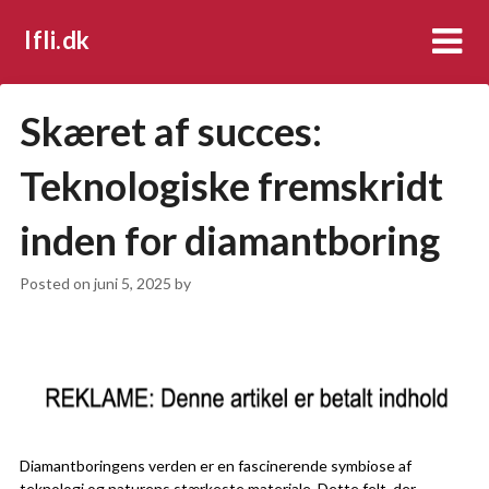
Ifli.dk
Skæret af succes:
Teknologiske fremskridt
inden for diamantboring
Posted on
juni 5, 2025
by
Diamantboringens verden er en fascinerende symbiose af
teknologi og naturens stærkeste materiale. Dette felt, der