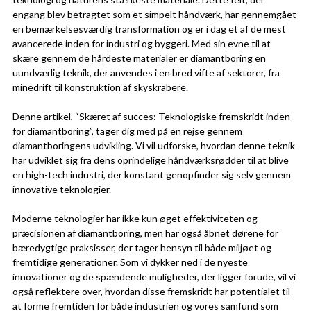
engang blev betragtet som et simpelt håndværk, har gennemgået
en bemærkelsesværdig transformation og er i dag et af de mest
avancerede inden for industri og byggeri. Med sin evne til at
skære gennem de hårdeste materialer er diamantboring en
uundværlig teknik, der anvendes i en bred vifte af sektorer, fra
minedrift til konstruktion af skyskrabere.
Denne artikel, “Skæret af succes: Teknologiske fremskridt inden
for diamantboring”, tager dig med på en rejse gennem
diamantboringens udvikling. Vi vil udforske, hvordan denne teknik
har udviklet sig fra dens oprindelige håndværksrødder til at blive
en high-tech industri, der konstant genopfinder sig selv gennem
innovative teknologier.
Moderne teknologier har ikke kun øget effektiviteten og
præcisionen af diamantboring, men har også åbnet dørene for
bæredygtige praksisser, der tager hensyn til både miljøet og
fremtidige generationer. Som vi dykker ned i de nyeste
innovationer og de spændende muligheder, der ligger forude, vil vi
også reflektere over, hvordan disse fremskridt har potentialet til
at forme fremtiden for både industrien og vores samfund som