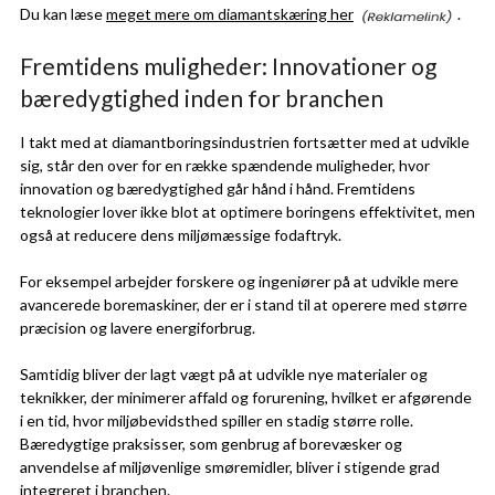
Du kan læse
meget mere om diamantskæring her
.
Fremtidens muligheder: Innovationer og
bæredygtighed inden for branchen
I takt med at diamantboringsindustrien fortsætter med at udvikle
sig, står den over for en række spændende muligheder, hvor
innovation og bæredygtighed går hånd i hånd. Fremtidens
teknologier lover ikke blot at optimere boringens effektivitet, men
også at reducere dens miljømæssige fodaftryk.
For eksempel arbejder forskere og ingeniører på at udvikle mere
avancerede boremaskiner, der er i stand til at operere med større
præcision og lavere energiforbrug.
Samtidig bliver der lagt vægt på at udvikle nye materialer og
teknikker, der minimerer affald og forurening, hvilket er afgørende
i en tid, hvor miljøbevidsthed spiller en stadig større rolle.
Bæredygtige praksisser, som genbrug af borevæsker og
anvendelse af miljøvenlige smøremidler, bliver i stigende grad
integreret i branchen.