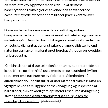
en mere effektiv og præcis videnskab. En af de mest
banebrydende teknologier er anvendelsen af avancerede
computerstyrede systemer, som tillader præcis kontrol over
boreprocessen.
Disse systemer kan analysere data i realtid og justere
boreparametre for at optimere skæreeffektiviteten og minimere
materialespild. Desuden har udviklingen af nye borehoveder med
syntetiske diamanter, der er stærkere og mere slidstærke end
naturlige diamanter, markant øget borehastigheden og levetiden
for boreudstyr.
Kombinationen af disse teknologier betyder, at borearbejde nu
kan udføres med en hidtil uset præcision og hastighed, hvilket
reducerer omkostningerne og forbedrer sikkerheden på
arbejdspladsen. Endelig spiller droner og robotteknologi også en
vigtig rolle ved at muliggøre fjernovervågning og inspektion af
boresteder, hvilket yderligere optimerer ressourcestyringen og
sikrer,
at moderne diamantboring fortsat er i spidsen for
teknologisk innovation.