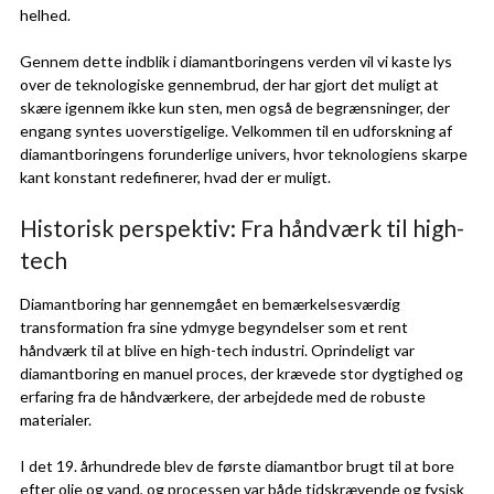
helhed.
Gennem dette indblik i diamantboringens verden vil vi kaste lys
over de teknologiske gennembrud, der har gjort det muligt at
skære igennem ikke kun sten, men også de begrænsninger, der
engang syntes uoverstigelige. Velkommen til en udforskning af
diamantboringens forunderlige univers, hvor teknologiens skarpe
kant konstant redefinerer, hvad der er muligt.
Historisk perspektiv: Fra håndværk til high-
tech
Diamantboring har gennemgået en bemærkelsesværdig
transformation fra sine ydmyge begyndelser som et rent
håndværk til at blive en high-tech industri. Oprindeligt var
diamantboring en manuel proces, der krævede stor dygtighed og
erfaring fra de håndværkere, der arbejdede med de robuste
materialer.
I det 19. århundrede blev de første diamantbor brugt til at bore
efter olie og vand, og processen var både tidskrævende og fysisk