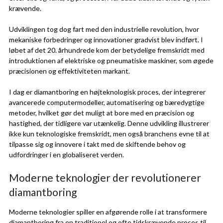
krævende.
Udviklingen tog dog fart med den industrielle revolution, hvor
mekaniske forbedringer og innovationer gradvist blev indført. I
løbet af det 20. århundrede kom der betydelige fremskridt med
introduktionen af elektriske og pneumatiske maskiner, som øgede
præcisionen og effektiviteten markant.
I dag er diamantboring en højteknologisk proces, der integrerer
avancerede computermodeller, automatisering og bæredygtige
metoder, hvilket gør det muligt at bore med en præcision og
hastighed, der tidligere var utænkelig. Denne udvikling illustrerer
ikke kun teknologiske fremskridt, men også branchens evne til at
tilpasse sig og innovere i takt med de skiftende behov og
udfordringer i en globaliseret verden.
Moderne teknologier der revolutionerer
diamantboring
Moderne teknologier spiller en afgørende rolle i at transformere
diamantboring fra en traditionel og ofte tidskrævende proces til