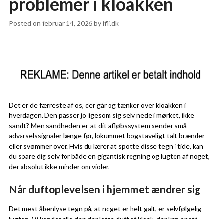
problemer i kloakken
Posted on
februar 14, 2026
by
ifli.dk
Det er de færreste af os, der går og tænker over kloakken i
hverdagen. Den passer jo ligesom sig selv nede i mørket, ikke
sandt? Men sandheden er, at dit afløbssystem sender små
advarselssignaler længe før, lokummet bogstaveligt talt brænder
eller svømmer over. Hvis du lærer at spotte disse tegn i tide, kan
du spare dig selv for både en gigantisk regning og lugten af noget,
der absolut ikke minder om violer.
Når duftoplevelsen i hjemmet ændrer sig
Det mest åbenlyse tegn på, at noget er helt galt, er selvfølgelig
lugten. Vi kender alle den der lette duft af kloak, der kan opstå