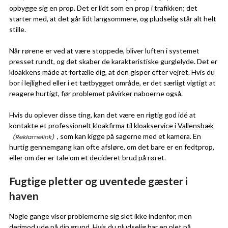
opbygge sig en prop. Det er lidt som en prop i trafikken; det
starter med, at det går lidt langsommere, og pludselig står alt helt
stille.
Når rørene er ved at være stoppede, bliver luften i systemet
presset rundt, og det skaber de karakteristiske gurglelyde. Det er
kloakkens måde at fortælle dig, at den gisper efter vejret. Hvis du
bor i lejlighed eller i et tætbygget område, er det særligt vigtigt at
reagere hurtigt, før problemet påvirker naboerne også.
Hvis du oplever disse ting, kan det være en rigtig god idé at
kontakte et professionelt
kloakfirma til kloakservice i Vallensbæk
, som kan kigge på sagerne med et kamera. En
hurtig gennemgang kan ofte afsløre, om det bare er en fedtprop,
eller om der er tale om et decideret brud på røret.
Fugtige pletter og uventede gæster i
haven
Nogle gange viser problemerne sig slet ikke indenfor, men
derimod ude på din grund. Hvis du pludselig har en plet på