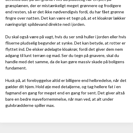
græsplænen, der er mistænkeligt meget grønnere og frodigere
end resten, så er det ikke nødvendigvis fordi, du har fået grønne
fingre over natten. Det kan være et tegn på, at et kloakrør lækker
næringsrigt spildevand direkte ned i jorden.
Du skal også være på vagt, hvis du ser små huller i jorden eller hvis
fliserne pludselig begynder at synke. Det kan betyde, at rotter er
flyttet ind. De elsker ødelagte kloakrør, fordi det giver dem nem
adgang til lunt terræn og mad. Ser du tegn på gnavere, skal du
handle med det samme, da de kan gøre massiv skade på boligens
fundament.
Husk på, at forebyggelse altid er billigere end helbredelse, når det
gælder dit hjem. Hold øje med detaljerne, og tag hellere fat i en
fagmand en gang for meget end en gang for sent. Det giver altså
bare en bedre mavefornemmelse, når man ved, at alt under
gulvbrædderne spiller max.