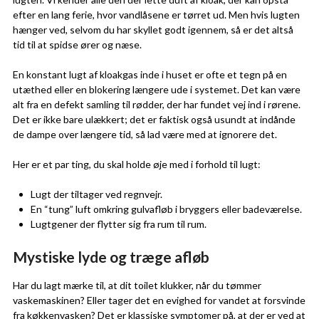
efter en lang ferie, hvor vandlåsene er tørret ud. Men hvis lugten
hænger ved, selvom du har skyllet godt igennem, så er det altså
tid til at spidse ører og næse.
En konstant lugt af kloakgas inde i huset er ofte et tegn på en
utæthed eller en blokering længere ude i systemet. Det kan være
alt fra en defekt samling til rødder, der har fundet vej ind i rørene.
Det er ikke bare ulækkert; det er faktisk også usundt at indånde
de dampe over længere tid, så lad være med at ignorere det.
Her er et par ting, du skal holde øje med i forhold til lugt:
Lugt der tiltager ved regnvejr.
En “tung” luft omkring gulvafløb i bryggers eller badeværelse.
Lugtgener der flytter sig fra rum til rum.
Mystiske lyde og træge afløb
Har du lagt mærke til, at dit toilet klukker, når du tømmer
vaskemaskinen? Eller tager det en evighed for vandet at forsvinde
fra køkkenvasken? Det er klassiske symptomer på, at der er ved at